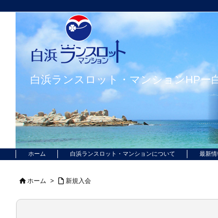
白浜ランスロット・マンションHPー
ホーム
白浜ランスロット・マンションについて
最新情


ホーム
>
新規入会