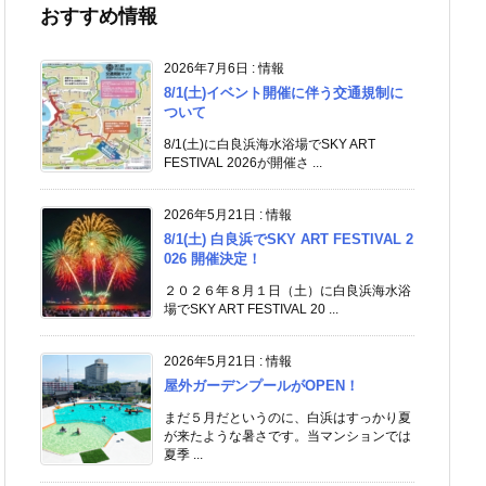
おすすめ情報
2026年7月6日
:
情報
8/1(土)イベント開催に伴う交通規制に
ついて
8/1(土)に白良浜海水浴場でSKY ART
FESTIVAL 2026が開催さ ...
2026年5月21日
:
情報
8/1(土) 白良浜でSKY ART FESTIVAL 2
026 開催決定！
２０２６年８月１日（土）に白良浜海水浴
場でSKY ART FESTIVAL 20 ...
2026年5月21日
:
情報
屋外ガーデンプールがOPEN！
まだ５月だというのに、白浜はすっかり夏
が来たような暑さです。当マンションでは
夏季 ...