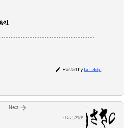
会社

Posted by
lancelotjp

Next
仕出し料理