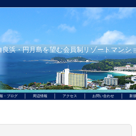
白良浜・円月島を望む会員制リゾートマンシ
報・ブログ
周辺情報
アクセス
お問い合わせ
新