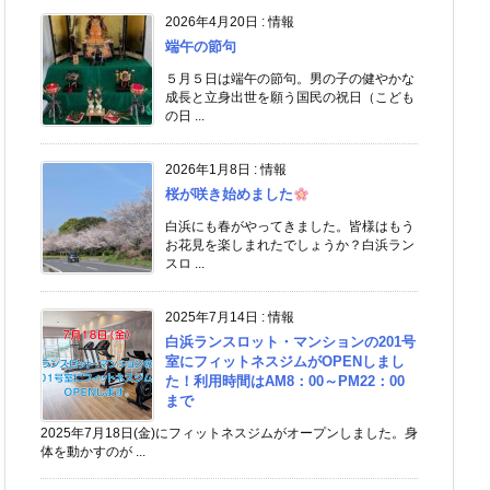
2026年4月20日
:
情報
端午の節句
５月５日は端午の節句。男の子の健やかな
成長と立身出世を願う国民の祝日（こども
の日 ...
2026年1月8日
:
情報
桜が咲き始めました
白浜にも春がやってきました。皆様はもう
お花見を楽しまれたでしょうか？白浜ラン
スロ ...
2025年7月14日
:
情報
白浜ランスロット・マンションの201号
室にフィットネスジムがOPENしまし
た！利用時間はAM8：00～PM22：00
まで
2025年7月18日(金)にフィットネスジムがオープンしました。身
体を動かすのが ...